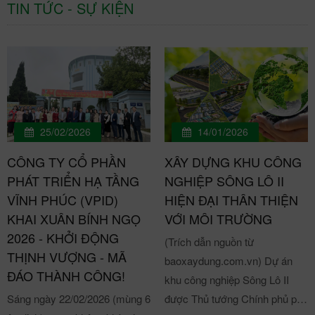
TIN TỨC - SỰ KIỆN
25/02/2026
14/01/2026
CÔNG TY CỔ PHẦN
XÂY DỰNG KHU CÔNG
PHÁT TRIỂN HẠ TẦNG
NGHIỆP SÔNG LÔ II
VĨNH PHÚC (VPID)
HIỆN ĐẠI THÂN THIỆN
KHAI XUÂN BÍNH NGỌ
VỚI MÔI TRƯỜNG
2026 - KHỞI ĐỘNG
(Trích dẫn nguồn từ
THỊNH VƯỢNG - MÃ
baoxaydung.com.vn) Dự án
ĐÁO THÀNH CÔNG!
khu công nghiệp Sông Lô II
Sáng ngày 22/02/2026 (mùng 6
được Thủ tướng Chính phủ phê