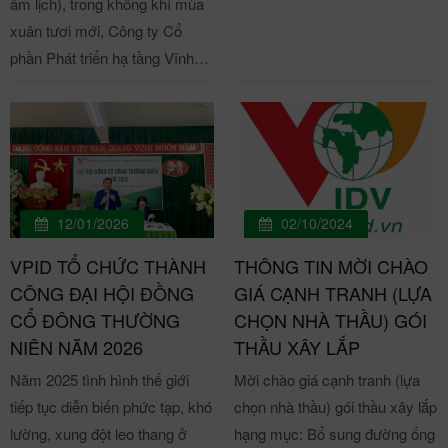
âm lịch), trong không khí mùa
duyệt chủ trương tại Quyết
xuân tươi mới, Công ty Cổ
định số 229/QĐ-TTg ngày
phần Phát triển hạ tầng Vĩnh
23/2/2021 và được UBND tỉnh
Phúc (VPID) trang trọng tổ
Vĩnh Phúc phê duyệt thành lập
chức chương trình Khai Xuân
tại Quyết định số 600/QĐ-
với chủ đề “Khởi sắc – Bứt phá
UBND ngày 11/3/2021. Khu
– Thành công” tại văn phòng
công nghiệp Sông Lô II được
trụ sở KCN Khai Quang và
xây dựng trên địa bàn xã Đồng
KCN Sông Lô II, đánh dấu thời
Thịnh và xã Yên Thạch, huyện
12/01/2026
02/10/2024
khắc khởi đầu cho một năm
Sông Lô, với diện tích 165,65
VPID TỔ CHỨC THÀNH
THÔNG TIN MỜI CHÀO
đổi mới, tăng tốc và phát triển
ha. Tổng mức đầu tư của dự
CÔNG ĐẠI HỘI ĐỒNG
GIÁ CẠNH TRANH (LỰA
bền vững. VPID khai xuân
án hơn 1.500 tỷ đồng do Công
CỔ ĐÔNG THƯỜNG
CHỌN NHÀ THẦU) GÓI
Bính Ngọ 2026 - Khởi động
ty Cổ phần Phát triển hạ tầng
NIÊN NĂM 2026
THẦU XÂY LẮP
thịnh vượng, mã đáo thành
Vĩnh Phúc (VPID) làm chủ đầu
Năm 2025 tình hình thế giới
Mời chào giá cạnh tranh (lựa
công! Theo truyền thống mỗi
tư. Đây là khu công nghiệp đầu
tiếp tục diễn biến phức tạp, khó
chọn nhà thầu) gói thầu xây lắp
dịp xuân về, Chủ tịch Hội đồng
tiên trên địa bàn huyện Sông
lường, xung đột leo thang ở
hạng mục: Bổ sung đường ống
quản trị và Tổng giám đốc
Lô được triển khai xây dựng,