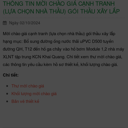
THÔNG TIN MỜI CHÀO GIÁ CẠNH TRANH
(LỰA CHỌN NHÀ THẦU) GÓI THẦU XÂY LẮP
Ngày 02/10/2024
Mời chào giá cạnh tranh (lựa chọn nhà thầu) gói thầu xây lắp
hạng mục: Bổ sung đường ống nước thải uPVC D500 tuyến
đường QH, T12 đến hố ga chảy vào hố bơm Module 1,2 nhà máy
XLNT tập trung KCN Khai Quang. Chi tiết xem thư mời chào giá,
các thông tin yêu cầu kèm hồ sơ thiết kế, khối lượng chào giá.
Chi tiết:
Thư mời chào giá
Khối lượng mời chào giá
Bản vẽ thiết kế